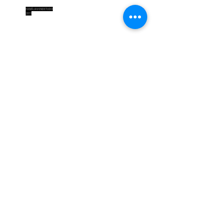
FAMÍLIAVENDETUDO
2011
Os últimos instantes na propriedade de
Liubov Andreievna são celebrados. É maio: