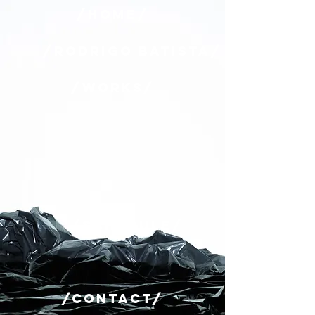
/HOME/
/RODRIGO BATISTA/
/WORKS/
/SCHEDULE/
/CONTACT/