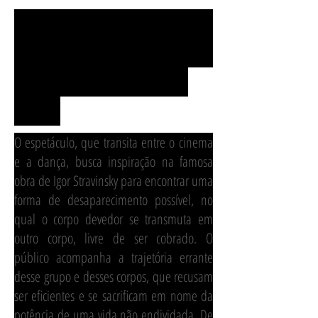
A Sagração da
Primavera - Quadros de
uma dívida não paga
2016-
O espetáculo, que transita entre o cinema
e a dança, busca inspiração na famosa
obra de Igor Stravinsky para encontrar uma
forma de desaparecimento possível, no
qual o corpo devedor se transmuta em
outro corpo, livre de ser cobrado. O
público acompanha a trajetória errante
desse grupo e desses corpos, que recusam
ser eficientes e se sacrificam em nome da
potência de uma vida não endividada. De