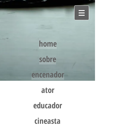
home
sobre
encenador
ator
educador
cineasta